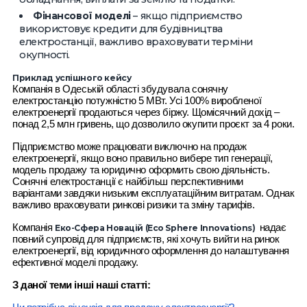
Фінансової моделі
– якщо підприємство
використовує кредити для будівництва
електростанції, важливо враховувати терміни
окупності.
Приклад успішного кейсу
Компанія в Одеській області збудувала сонячну
електростанцію потужністю 5 МВт. Усі 100% виробленої
електроенергії продаються через біржу. Щомісячний дохід –
понад 2,5 млн гривень, що дозволило окупити проєкт за 4 роки.
Підприємство може працювати виключно на продаж
електроенергії, якщо воно правильно вибере тип генерації,
модель продажу та юридично оформить свою діяльність.
Сонячні електростанції є найбільш перспективними
варіантами завдяки низьким експлуатаційним витратам. Однак
важливо враховувати ринкові ризики та зміну тарифів.
Компанія
надає
Еко-Сфера Новацій (Eco Sphere Innovations)
повний супровід для підприємств, які хочуть вийти на ринок
електроенергії, від юридичного оформлення до налаштування
ефективної моделі продажу.
З даної теми інші наші статті: