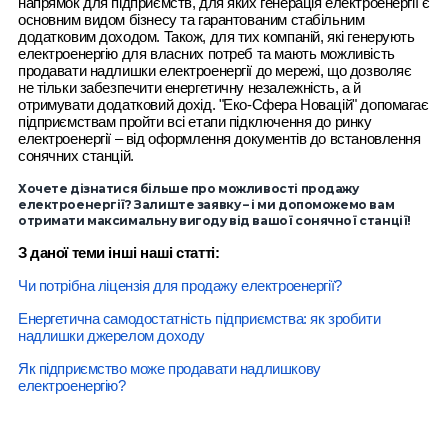
напрямок для підприємств, для яких генерація електроенергії є
основним видом бізнесу та гарантованим стабільним
додатковим доходом. Також, для тих компаній, які генерують
електроенергію для власних потреб та мають можливість
продавати надлишки електроенергії до мережі, що дозволяє
не тільки забезпечити енергетичну незалежність, а й
отримувати додатковий дохід. "Еко-Сфера Новацій" допомагає
підприємствам пройти всі етапи підключення до ринку
електроенергії – від оформлення документів до встановлення
сонячних станцій.
Хочете дізнатися більше про можливості продажу
електроенергії? Залиште заявку – і ми допоможемо вам
отримати максимальну вигоду від вашої сонячної станції!
З даної теми інші наші статті:
Чи потрібна ліцензія для продажу електроенергії?
Енергетична самодостатність підприємства: як зробити
надлишки джерелом доходу
Як підприємство може продавати надлишкову
електроенергію?