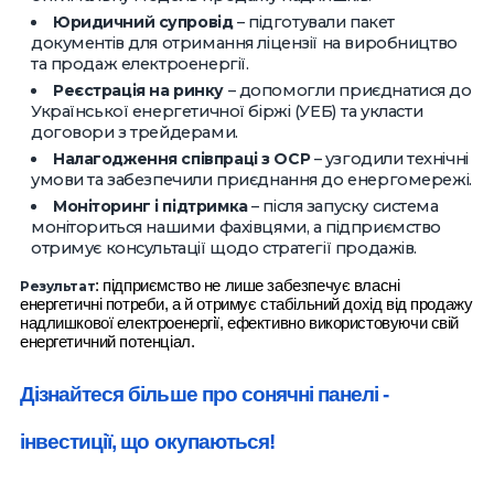
Юридичний супровід
– підготували пакет
документів для отримання ліцензії на виробництво
та продаж електроенергії.
Реєстрація на ринку
– допомогли приєднатися до
Української енергетичної біржі (УЕБ) та укласти
договори з трейдерами.
Налагодження співпраці з ОСР
– узгодили технічні
умови та забезпечили приєднання до енергомережі.
Моніторинг і підтримка
– після запуску система
моніториться нашими фахівцями, а підприємство
отримує консультації щодо стратегії продажів.
: підприємство не лише забезпечує власні
Результат
енергетичні потреби, а й отримує стабільний дохід від продажу
надлишкової електроенергії, ефективно використовуючи свій
енергетичний потенціал.
Дізнайтеся більше про сонячні панелі -
інвестиції, що окупаються!