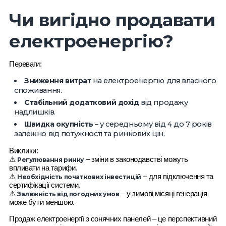
Чи вигідно продавати
електроенергію?
Переваги:
Зниження витрат
на електроенергію для власного
споживання.
Стабільний додатковий дохід
від продажу
надлишків.
Швидка окупність
– у середньому від 4 до 7 років
залежно від потужності та ринкових цін.
Виклики:
⚠
– зміни в законодавстві можуть
Регулювання ринку
впливати на тарифи.
⚠
– для підключення та
Необхідність початкових інвестицій
сертифікації системи.
⚠
– у зимові місяці генерація
Залежність від погодних умов
може бути меншою.
Продаж електроенергії з сонячних панелей – це перспективний