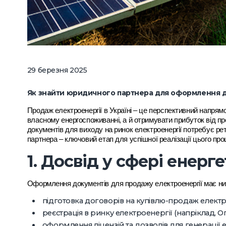
29 березня 2025
Як знайти юридичного партнера для оформлення д
Продаж електроенергії в Україні – це перспективний напрям
власному енергоспоживанні, а й отримувати прибуток від п
документів для виходу на ринок електроенергії потребує ре
партнера – ключовий етап для успішної реалізації цього про
1. Досвід у сфері енерг
Оформлення документів для продажу електроенергії має ни
підготовка договорів на купівлю-продаж електр
реєстрація в ринку електроенергії (напріклад, 
оформлення ліцензій та дозволів для генерації е