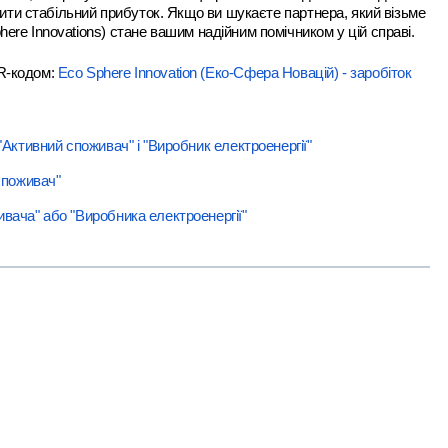
чити стабільний прибуток. Якщо ви шукаєте партнера, який візьме
here Innovations) стане вашим надійним помічником у цій справі.
QR-кодом:
Eco Sphere Innovation (Еко-Сфера Новацій) - заробіток
Активний споживач" і "Виробник електроенергії"
споживач"
вача" або "Виробника електроенергії"