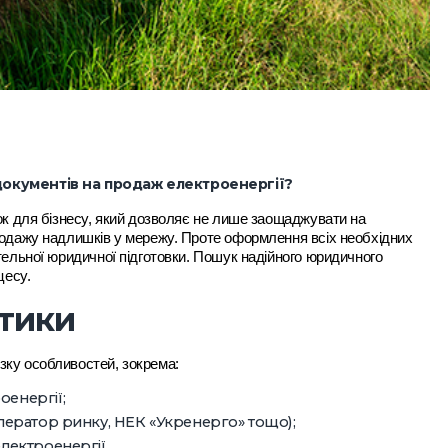
окументів на продаж електроенергії?
ок для бізнесу, який дозволяє не лише заощаджувати на
родажу надлишків у мережу. Проте оформлення всіх необхідних
тельної юридичної підготовки. Пошук надійного юридичного
цесу.
етики
зку особливостей, зокрема:
оенергії;
Оператор ринку, НЕК «Укренерго» тощо);
лектроенергії.