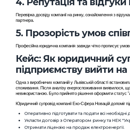
4. Репутація та відгуки 
Перевірка досвіду компанії на ринку, ознайомлення з відгука
партнера.
5. Прозорість умов спів
Професійна юридична компанія завжди чітко прописує умови 
Кейс: Як юридичний су
підприємству вийти на 
Одна з виробничих компаній у Львівській області встанови
споживання. Після аналізу енергоспоживання виявилося, що
невикористаною. Було прийнято рішення оформити статус "
Юридичний супровід компанії Еко-Сфера Новацій допоміг п
Оперативно підготувати та подати всі необхідні 
Укласти договір з Оператором ринку та НЕК "Ук
Отримати ліцензію на продаж електроенергії.