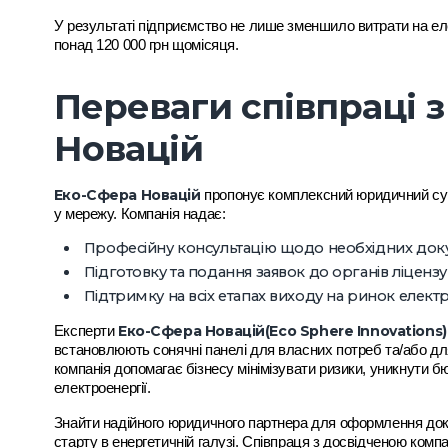
У результаті підприємство не лише зменшило витрати на еле
понад 120 000 грн щомісяця.
Переваги співпраці 
Новацій
Еко-Сфера Новацій
пропонує комплексний юридичний суп
у мережу. Компанія надає:
Професійну консультацію щодо необхідних докум
Підготовку та подання заявок до органів ліценз
Підтримку на всіх етапах виходу на ринок електр
Еко-Сфера Новацій(Eco Sphere Innovations)
Експерти
встановлюють сонячні панелі для власних потреб та/або дл
компанія допомагає бізнесу мінімізувати ризики, уникнути
електроенергії.
Знайти надійного юридичного партнера для оформлення доку
старту в енергетичній галузі. Співпраця з досвідченою комп