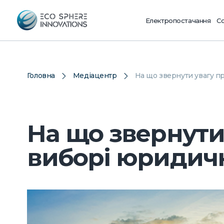
Електропостачання
Со
Головна
Медіацентр
На що звернути увагу п
На що звернути
виборі юридич