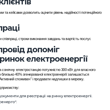
клієнтів
ми та кейсами дозволить оцінити рівень надійності потенційного
праці
співпраці, строки виконання завдань та вартість послуг.
провід допоміг
ринок електроенергії
ла сонячну електростанцію потужністю 300 кВт для власного
 близько 40% згенерованої електроенергії залишається
Активний споживач" і продавати надлишки в мережу.
ідприємству:
документи для реєстрації на ринку електроенергії.
ренерго".