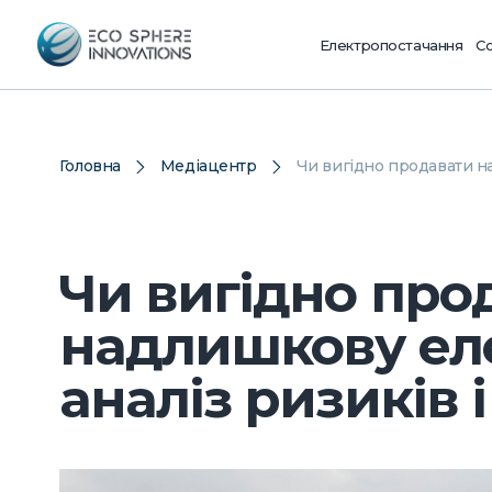
Електропостачання
Со
Головна
Медіацентр
Чи вигідно продавати на
Чи вигідно про
надлишкову ел
аналіз ризиків 