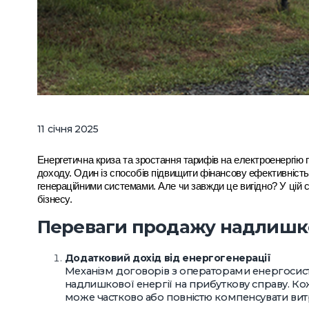
11 січня 2025
Енергетична криза та зростання тарифів на електроенергі
доходу. Один із способів підвищити фінансову ефективніст
генераційними системами. Але чи завжди це вигідно? У цій с
бізнесу.
Переваги продажу надлишко
Додатковий дохід від енергогенерації
Механізм договорів з операторами енергоси
надлишкової енергії на прибуткову справу. Ко
може частково або повністю компенсувати вит