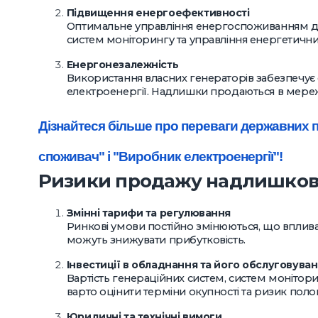
Підвищення енергоефективності
Оптимальне управління енергоспоживанням до
систем моніторингу та управління енергетични
Енергонезалежність
Використання власних генераторів забезпечує ст
електроенергії. Надлишки продаються в мере
Дізнайтеся більше про переваги державних п
споживач" і "Виробник електроенергії"!
Ризики продажу надлишково
Змінні тарифи та регулювання
Ринкові умови постійно змінюються, що впливає
можуть знижувати прибутковість.
Інвестиції в обладнання та його обслуговува
Вартість генераційних систем, систем монітор
варто оцінити терміни окупності та ризик поло
Юридичні та технічні вимоги