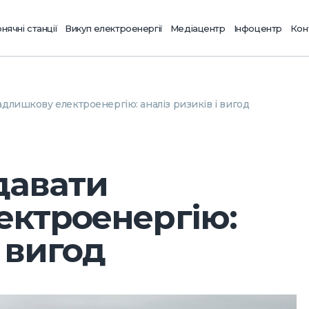
нячні станції
Викуп електроенергії
Медіацентр
Інфоцентр
Кон
длишкову електроенергію: аналіз ризиків і вигод
давати
ектроенергію:
і вигод