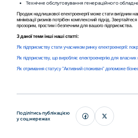
Технічне обслуговування генераційного обладна
Продаж надлишкової електроенергії може стати вигідним нап
мінімізації ризиків потрібен комплексний підхід. Звертайтес
прозорим, простим і безпечним для вашого підприємства.
З даної теми інші наші статті:
Як підприємству стати учасником ринку електроенергії: покр
Як підприємству, що виробляє електроенергію для власних п
Як отримання статусу "Активний споживач" допоможе бізнес
Поділітись публікацією
у соц.мережах