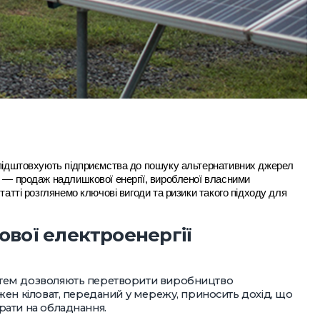
ю підштовхують підприємства до пошуку альтернативних джерел
ь — продаж надлишкової енергії, виробленої власними
татті розглянемо ключові вигоди та ризики такого підходу для
вої електроенергії
стем дозволяють перетворити виробництво
жен кіловат, переданий у мережу, приносить дохід, що
рати на обладнання.