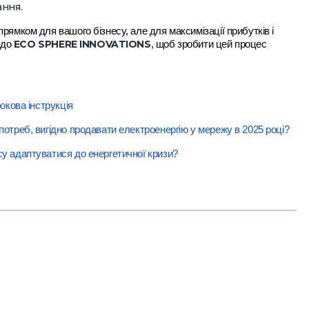
ння.
рямком для вашого бізнесу, але для максимізації прибутків і
ECO SPHERE INNOVATIONS
я до
, щоб зробити цей процес
окова інструкція
отреб, вигідно продавати електроенергію у мережу в 2025 році?
у адаптуватися до енергетичної кризи?